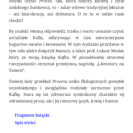
zwykło czytać
Proces
. Siła, która niszczy karierę i życie
ambitnego bankowca, to – także wbrew tradycyjnej lekturze
– ani biurokracja, ani dyktatura. O co tu w takim razie
chodzi?
By znaleźć własną odpowiedź, trzeba i warto uważnie czytać
arcydzieło Kafki, odkrywając w nim niewyczerpane
bogactwo sensów i bezsensów. W tym wydaniu przydatne w
tym celu szkice dołączyli tłumacz, a także prof. Łukasz Musiał,
który za swoją książkę
Kafka. W poszukiwaniu utraconej
rzeczywistości
otrzymał prestiżową nagrodę „Literatury na
Świecie”.
Świeżej daty przekład
Procesu
unika filologicznych pomyłek
wcześniejszego i uwzględnia rozdziały zarzucone przez
Kafkę. Stara się też odtwarzać symboliczny charakter tej
odrealnionej prozy, ale i jej rzeczowy język, ironię i humor.
Fragment książki
Spis treści