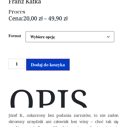
Franz Kafka
Proces
Cena:
20,00
zł
–
49,90
zł
Format
Alternative:
Dodaj do koszyka
OPIS
Józef K., oskarżony bez podania zarzutów, to nie żaden
skromny urzędnik ani człowiek bez winy – choć tak się