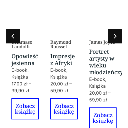
Tommaso
Raymond
James Joyce
Landolfi
Roussel
Portret
Opowieść
Impresje
artysty w
jesienna
z Afryki
wieku
E-book,
E-book,
młodzieńczy
Książka
Książka
E-book,
17,00
zł
–
20,00
zł
–
Książka
39,90
zł
59,90
zł
20,00
zł
–
59,90
zł
Zobacz
Zobacz
książkę
książkę
Zobacz
książkę