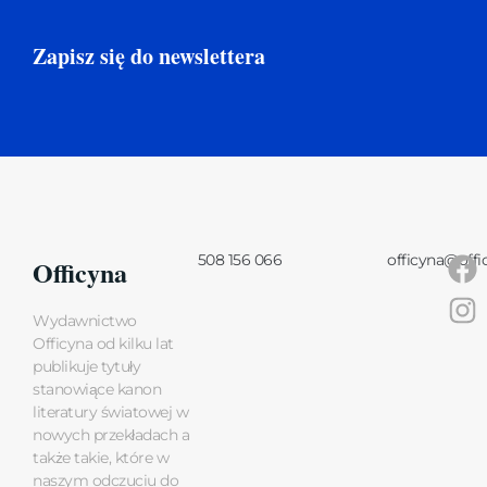
Zapisz się do newslettera
508 156 066
officyna@offi
Officyna
Wydawnictwo
Officyna od kilku lat
publikuje tytuły
stanowiące kanon
literatury światowej w
nowych przekładach a
także takie, które w
naszym odczuciu do