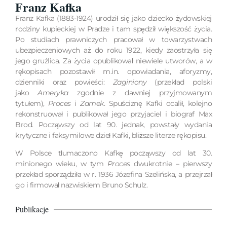
Franz Kafka
Franz Kafka (1883-1924) urodził się jako dziecko żydowskiej
rodziny kupieckiej w Pradze i tam spędził większość życia.
Po studiach prawniczych pracował w towarzystwach
ubezpieczeniowych aż do roku 1922, kiedy zaostrzyła się
jego gruźlica. Za życia opublikował niewiele utworów, a w
rękopisach pozostawił m.in. opowiadania, aforyzmy,
dzienniki oraz powieści:
Zaginiony
(przekład polski
jako
Ameryka
zgodnie z dawniej przyjmowanym
tytułem),
Proces
i
Zamek
. Spuściznę Kafki ocalił, kolejno
rekonstruował i publikował jego przyjaciel i biograf Max
Brod. Począwszy od lat 90. jednak, powstały wydania
krytyczne i faksymilowe dzieł Kafki, bliższe literze rękopisu.
W Polsce tłumaczono Kafkę począwszy od lat 30.
minionego wieku, w tym
Proces
dwukrotnie – pierwszy
przekład sporządziła w r. 1936 Józefina Szelińska, a przejrzał
go i firmował nazwiskiem Bruno Schulz.
Publikacje