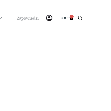
0
Zapowiedzi
0,00
zł