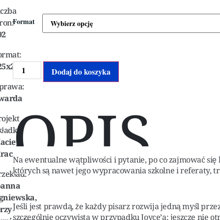
iczba
Format
ron:
92
ormat:
25x205
Alternative:
Dodaj do koszyka
prawa:
warda
OPIS
rojekt
kładki:
aciej
raczek
Na ewentualne wątpliwości i pytanie, po co zajmować się
których są nawet jego wypracowania szkolne i referaty, 
rzekład:
oanna
gniewska,
Jeśli jest prawdą, że każdy pisarz rozwija jedną myśl przez
erzy
szczególnie oczywista w przypadku Joyce’a: jeszcze nie otr