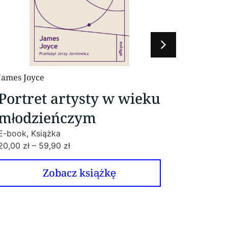
Marianne Fritz
Ge
Prawo powszedniego
K
ciążenia
E-
17
E-book, Książka
17,00
zł
–
39,90
zł
Zobacz książkę