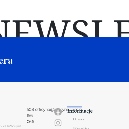
NEWSLE
era
508
officyna@officyna.com.pl
Informacje
156
O nas
066
 stanowiące
Wysyłka