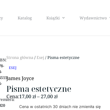
zy
Katalog
Książki
Wydawnictwo
Strona główna
/
Esej
/ Pisma estetyczne
SBN:
78-
ESEJ
3-
6511-
James Joyce
5-
Pisma estetyczne
Cena:
17,00
zł
–
27,00
zł
remiera:
020
Cena w ostatnich 30 dniach nie zmieniła się