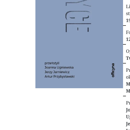
L
st
1
F
1
O
T
P
o
M
M
P
J
U
J