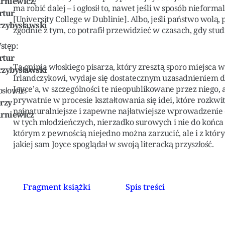
arniewicz,
ma robić dalej – i ogłosił to, nawet jeśli w sposób nieform
rtur
[University College w Dublinie]. Albo, jeśli państwo wolą,
rzybysławski
zgodnie z tym, co potrafił przewidzieć w czasach, gdy stu
stęp:
rtur
Ta opinia włoskiego pisarza, który zresztą sporo miejsca 
rzybysławski
Irlandczykowi, wydaje się dostatecznym uzasadnieniem dla
Joyce’a, w szczególności te nieopublikowane przez niego, 
osłowie:
prywatnie w procesie kształtowania się idei, które rozkwitł
erzy
najnaturalniejsze i zapewne najłatwiejsze wprowadzenie 
arniewicz
w tych młodzieńczych, nierzadko surowych i nie do końca
którym z pewnością niejedno można zarzucić, ale i z któ
jakiej sam Joyce spoglądał w swoją literacką przyszłość.
Fragment książki
Spis treści