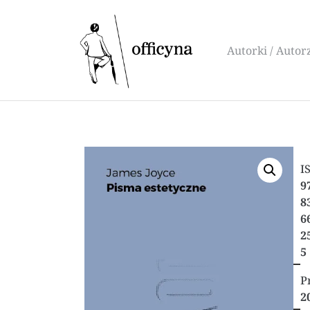
Autorki / Autor
I
9
8
6
2
5
P
2