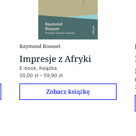
James Joyce
Portret artysty w wieku
młodzieńczym
E-book, Książka
20,00
zł
–
59,90
zł
Zobacz książkę