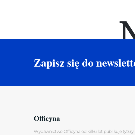
Zapisz się do newslett
Officyna
Wydawnictwo Officyna od kilku lat publikuje tytuły