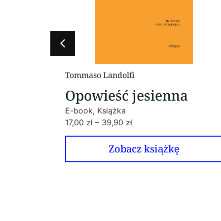
Raymond Roussel
enna
Impresje z Afryki
E-book, Książka
20,00
zł
–
59,90
zł
ążkę
Zobacz książkę