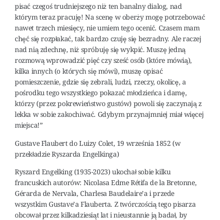
pisać czegoś trudniejszego niż ten banalny dialog, nad
którym teraz pracuję! Na scenę w oberży mogę potrzebować
nawet trzech miesięcy, nie umiem tego ocenić. Czasem mam
chęć się rozpłakać, tak bardzo czuję się bezradny. Ale raczej
nad nią zdechnę, niż spróbuję się wykpić. Muszę jedną
rozmową wprowadzić pięć czy sześć osób (które mówią),
kilka innych (o których się mówi), muszę opisać
pomieszczenie, gdzie się zebrali, ludzi, rzeczy, okolicę, a
pośrodku tego wszystkiego pokazać młodzieńca i damę,
którzy (przez pokrewieństwo gustów) powoli się zaczynają z
lekka w sobie zakochiwać. Gdybym przynajmniej miał więcej
miejsca!”
Gustave Flaubert do Luizy Colet, 19 września 1852 (w
przekładzie Ryszarda Engelkinga)
Ryszard Engelking (1935-2023) ukochał sobie kilku
francuskich autorów: Nicolasa Edme Rétifa de la Bretonne,
Gérarda de Nervala, Charlesa Baudelaire’a i przede
wszystkim Gustave’a Flauberta. Z twórczością tego pisarza
obcował przez kilkadziesiąt lat i nieustannie ją badał, by