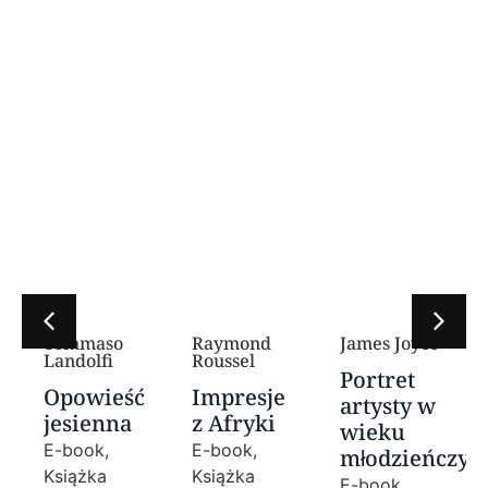
Tommaso
Raymond
James Joyce
Landolfi
Roussel
Portret
Opowieść
Impresje
artysty w
jesienna
z Afryki
wieku
E-book,
E-book,
młodzieńczy
Książka
Książka
E-book,