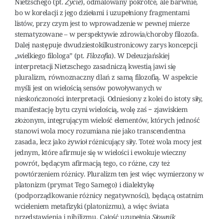
Nietzschego (pt.
Życie
), odmalowany pokrótce, ale barwnie,
bo w korelacji z jego dziełami i uzupełniony fragmentami
listów, przy czym jest to wprowadzenie w pewnej mierze
stematyzowane – w perspektywie zdrowia/choroby filozofa.
Dalej następuje dwudziestokilkustronicowy zarys koncepcji
„wielkiego filologa” (pt.
Filozofia
). W Deleuzjańskiej
interpretacji Nietzschego zasadniczą kwestią jawi się
pluralizm, równoznaczny dlań z samą filozofią. W aspekcie
myśli jest on wielością sensów powoływanych w
nieskończoności interpretacji. Odniesiony z kolei do istoty siły,
manifestację bytu czyni wielością, wolę zaś − zjawiskiem
złożonym, integrującym wielość elementów, których jedność
stanowi wola mocy rozumiana nie jako transcendentna
zasada, lecz jako żywioł różnicujący siły. Toteż wola mocy jest
jednym, które afirmuje się w wielości i ewokuje wieczny
powrót, będącym afirmacją tego, co różne, czy też
powtórzeniem różnicy. Pluralizm ten jest więc wymierzony w
platonizm (prymat Tego Samego) i dialektykę
(podporządkowanie różnicy negatywności), będącą ostatnim
wcieleniem metafizyki (platonizmu), a więc świata
przedstawienia i nihilizmu. Całość uzupełnia
Słownik