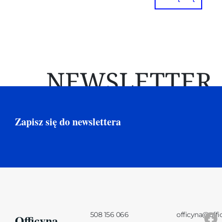
NEWSLETTER
Zapisz się do newslettera
508 156 066
officyna@offi
Officyna