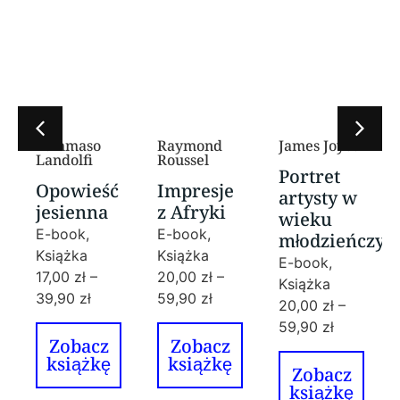
Tommaso
Raymond
James Joyce
Landolfi
Roussel
Portret
Opowieść
Impresje
artysty w
jesienna
z Afryki
wieku
E-book,
E-book,
młodzieńczy
Książka
Książka
E-book,
17,00
zł
–
20,00
zł
–
Książka
39,90
zł
59,90
zł
20,00
zł
–
59,90
zł
Zobacz
Zobacz
książkę
książkę
Zobacz
książkę