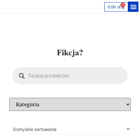
0
0,00
zł
Autorki
Fikcja?