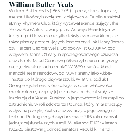
William Butler Yeats
William Butler Yeats (1865-1939) – poeta, dramatopisarz,
eseista. Ukończył szkołę sztuk pięknych w Dublinie, założył
słynny Rhymers Club, który wydawał skandalizujący „The
Yellow Book”, ilustrowany przez Aubreya Beardsleya, w
którym publikowano nie tylko teksty członków klubu, ale
także pisarzy prezentujących inne estetyki, jak Henry James,
czy Herbert George Wells. Od połowy lat 60. XIX w. pod
wpływem Johna O’Leary, niepodległościowego działacza
oraz aktorki Maud Gonne współtworzył neoromantyczny
ruch „celtyckiego odrodzenia”. W 1899 r. wpółzakładał
Irlandzki Teatr Narodowy, od 1904 r. znany jako Abbey
Theater do którego pisywał sztuki. W 1917 r. poślubił
Georgie Hyde-Lees, która odkryła w sobie właściwości
mediumiczne, a zapisy jej rozmów z duchami stały się
inspiracją dla Yeatsa. Przełom w jego twórczości nastąpił po
zatrudnieniu w roli sekretarza Pounda, który miał znaczący
wpływ na poetykę Yeatsa oraz zwracając jego uwagę na
teatr nō. Po tragicznych wydarzeniach 1916 roku, napisał
jedną z najsłynniejszych elegii „Wielkanoc 1916”, w latach
1922-28 piastował godność senatora Republiki Irlandii.