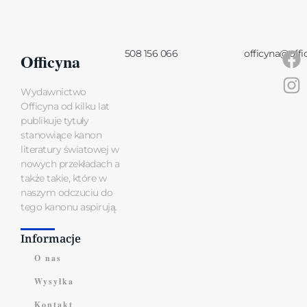
508 156 066
officyna@offi
Officyna
Wydawnictwo
Officyna od kilku lat
publikuje tytuły
stanowiące kanon
literatury światowej w
nowych przekładach a
także takie, które w
naszym odczuciu do
tego kanonu aspirują.
Informacje
O nas
Wysyłka
Kontakt