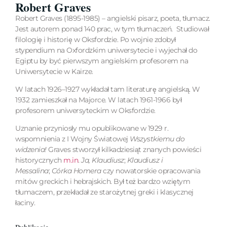
Robert Graves
Robert Graves (1895-1985) – angielski pisarz, poeta, tłumacz.
Jest autorem ponad 140 prac, w tym tłumaczeń. Studiował
filologię i historię w Oksfordzie. Po wojnie zdobył
stypendium na Oxfordzkim uniwersytecie i wyjechał do
Egiptu by być pierwszym angielskim profesorem na
Uniwersytecie w Kairze.
W latach 1926–1927 wykładał tam literaturę angielską. W
1932 zamieszkał na Majorce. W latach 1961-1966 był
profesorem uniwersyteckim w Oksfordzie.
Uznanie przyniosły mu opublikowane w 1929 r.
wspomnienia z I Wojny Światowej
Wszystkiemu do
widzenia!
Graves stworzył kilkadziesiąt znanych powieści
historycznych
m.in
.
Ja, Klaudiusz
;
Klaudiusz i
Messalina
;
Córka Homera
czy nowatorskie opracowania
mitów greckich i hebrajskich. Był też bardzo wziętym
tłumaczem, przekładał ze starożytnej greki i klasycznej
łaciny.