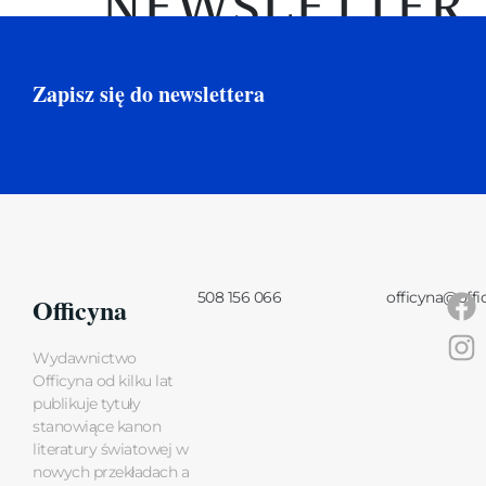
NEWSLETTER
Zapisz się do newslettera
508 156 066
officyna@offi
Officyna
Wydawnictwo
Officyna od kilku lat
publikuje tytuły
stanowiące kanon
literatury światowej w
nowych przekładach a