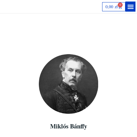
0
0,00
zł
Autorki
Miklós Bánffy