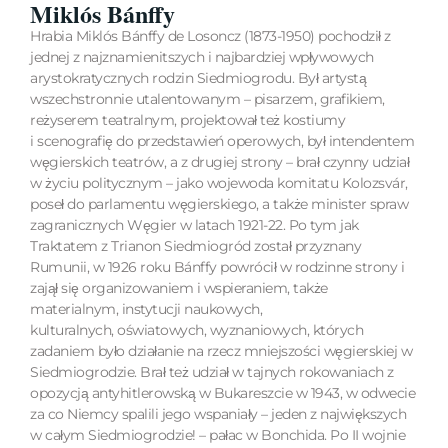
Miklós Bánffy
Hrabia Miklós Bánffy de Losoncz (1873-1950) pochodził z
jednej z najznamienitszych i najbardziej wpływowych
arystokratycznych rodzin Siedmiogrodu. Był artystą
wszechstronnie utalentowanym – pisarzem, grafikiem,
reżyserem teatralnym, projektował też kostiumy
i scenografię do przedstawień operowych, był intendentem
węgierskich teatrów, a z drugiej strony – brał czynny udział
w życiu politycznym – jako wojewoda komitatu Kolozsvár,
poseł do parlamentu węgierskiego, a także minister spraw
zagranicznych Węgier w latach 1921-22. Po tym jak
Traktatem z Trianon Siedmiogród został przyznany
Rumunii, w 1926 roku Bánffy powrócił w rodzinne strony i
zajął się organizowaniem i wspieraniem, także
materialnym, instytucji naukowych,
kulturalnych, oświatowych, wyznaniowych, których
zadaniem było działanie na rzecz mniejszości węgierskiej w
Siedmiogrodzie. Brał też udział w tajnych rokowaniach z
opozycją antyhitlerowską w Bukareszcie w 1943, w odwecie
za co Niemcy spalili jego wspaniały – jeden z największych
w całym Siedmiogrodzie! – pałac w Bonchida. Po II wojnie