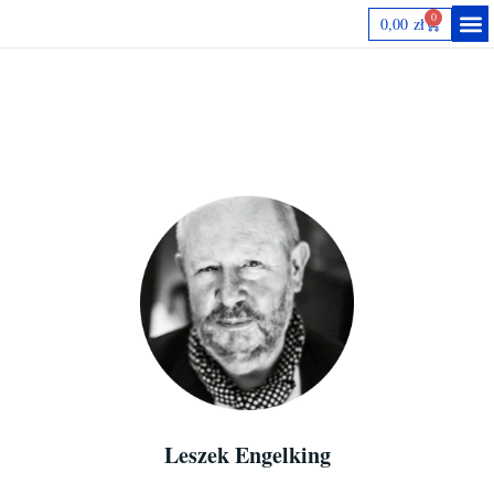
0
0,00
zł
Autorki
Leszek Engelking