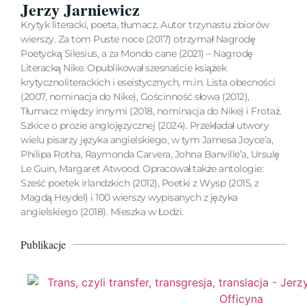
Jerzy Jarniewicz
Krytyk literacki, poeta, tłumacz. Autor trzynastu zbiorów
wierszy. Za tom Puste noce (2017) otrzymał Nagrodę
Poetycką Silesius, a za Mondo cane (2021) – Nagrodę
Literacką Nike. Opublikował szesnaście książek
krytycznoliterackich i eseistycznych, m.in. Lista obecności
(2007, nominacja do Nike), Gościnność słowa (2012),
Tłumacz między innymi (2018, nominacja do Nike) i Frotaż.
Szkice o prozie anglojęzycznej (2024). Przekładał utwory
wielu pisarzy języka angielskiego, w tym Jamesa Joyce’a,
Philipa Rotha, Raymonda Carvera, Johna Banville’a, Ursulę
Le Guin, Margaret Atwood. Opracował także antologie:
Sześć poetek irlandzkich (2012), Poetki z Wysp (2015, z
Magdą Heydel) i 100 wierszy wypisanych z języka
angielskiego (2018). Mieszka w Łodzi.
Publikacje