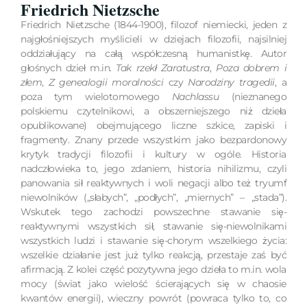
Friedrich Nietzsche
Friedrich Nietzsche (1844-1900), filozof niemiecki, jeden z
najgłośniejszych myślicieli w dziejach filozofii, najsilniej
oddziałujący na całą współczesną humanistkę. Autor
głośnych dzieł m.in.
Tak rzekł Zaratustra
,
Poza dobrem i
złem
,
Z genealogii moralności
czy
Narodziny tragedii
, a
poza tym wielotomowego
Nachlassu
(nieznanego
polskiemu czytelnikowi, a obszerniejszego niż dzieła
opublikowane) obejmującego liczne szkice, zapiski i
fragmenty. Znany przede wszystkim jako bezpardonowy
krytyk tradycji filozofii i kultury w ogóle. Historia
nadczłowieka to, jego zdaniem, historia nihilizmu, czyli
panowania sił reaktywnych i woli negacji albo też tryumf
niewolników („słabych”, „podłych”, „miernych” – „stada”).
Wskutek tego zachodzi powszechne stawanie się-
reaktywnymi wszystkich sił, stawanie się-niewolnikami
wszystkich ludzi i stawanie się-chorym wszelkiego życia:
wszelkie działanie jest już tylko reakcją, przestaje zaś być
afirmacją. Z kolei część pozytywna jego dzieła to m.in. wola
mocy (świat jako wielość ścierających się w chaosie
kwantów energii), wieczny powrót (powraca tylko to, co