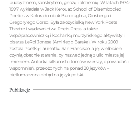
buddyzmem, sanskrytem, gnozą i alchemią. W latach 1974-
1997 wykładała w Jack Kerouac School of Disembodied
Poetics w Kolorado obok Burroughsa, Ginsberga i
Gregory’ego Corso. Była założycielką New York Poets
Theatre i wydawnictwa Poets Press, a także
współpracowniczką i kochanką murzyńskiego aktywisty i
pisarza LeRoi Jonesa (Amiriego Baraka). W roku 2009
została Poetką-Laureatką San Francisco, a jej wielbiciele
czynią obecnie starania, by nazwać jedną z ulic miasta jej
imieniem. Autorka kilkunastu tomów wierszy, opowiadań i
wspomnień, przełożonych na ponad 20 języków –
nietłumaczona dotąd na język polski.
Publikacje