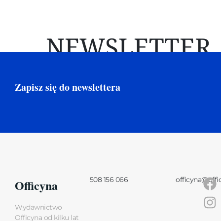
NEWSLETTER
Zapisz się do newslettera
508 156 066
officyna@offi
Officyna
Wydawnictwo
Officyna od kilku lat