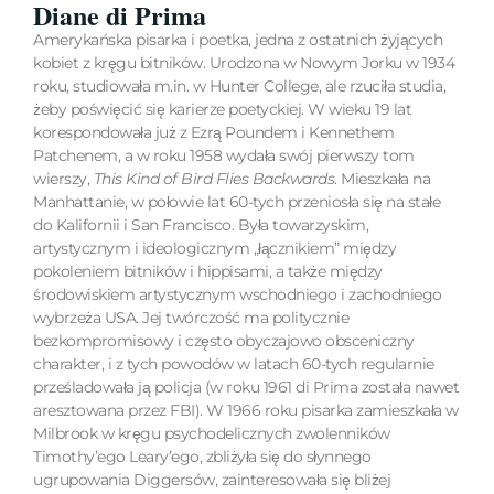
Diane di Prima
Amerykańska pisarka i poetka, jedna z ostatnich żyjących
kobiet z kręgu bitników. Urodzona w Nowym Jorku w 1934
roku, studiowała m.in. w Hunter College, ale rzuciła studia,
żeby poświęcić się karierze poetyckiej. W wieku 19 lat
korespondowała już z Ezrą Poundem i Kennethem
Patchenem, a w roku 1958 wydała swój pierwszy tom
wierszy,
This Kind of Bird Flies Backwards
. Mieszkała na
Manhattanie, w połowie lat 60-tych przeniosła się na stałe
do Kalifornii i San Francisco. Była towarzyskim,
artystycznym i ideologicznym „łącznikiem” między
pokoleniem bitników i hippisami, a także między
środowiskiem artystycznym wschodniego i zachodniego
wybrzeża USA. Jej twórczość ma politycznie
bezkompromisowy i często obyczajowo obsceniczny
charakter, i z tych powodów w latach 60-tych regularnie
prześladowała ją policja (w roku 1961 di Prima została nawet
aresztowana przez FBI). W 1966 roku pisarka zamieszkała w
Milbrook w kręgu psychodelicznych zwolenników
Timothy’ego Leary’ego, zbliżyła się do słynnego
ugrupowania Diggersów, zainteresowała się bliżej